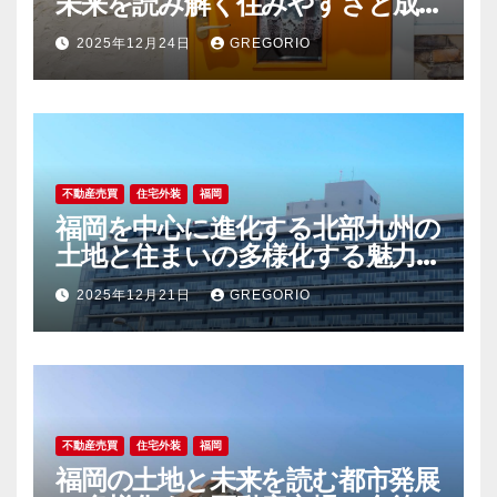
未来を読み解く住みやすさと成
長が交差する街
2025年12月24日
GREGORIO
不動産売買
住宅外装
福岡
福岡を中心に進化する北部九州の
土地と住まいの多様化する魅力
と未来
2025年12月21日
GREGORIO
不動産売買
住宅外装
福岡
福岡の土地と未来を読む都市発展