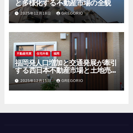
と多様化する不動産市場の全貌
2025年12月18日
GREGORIO
不動産売買
住宅外装
福岡
福岡発人口増加と交通発展が牽引
する西日本不動産市場と土地売買
の今後
2025年12月15日
GREGORIO