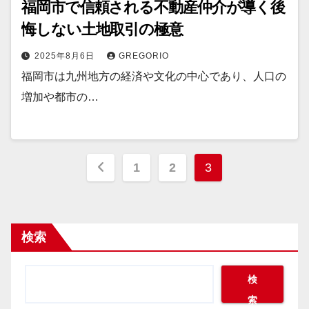
福岡市で信頼される不動産仲介が導く後
悔しない土地取引の極意
2025年8月6日
GREGORIO
福岡市は九州地方の経済や文化の中心であり、人口の
増加や都市の…
投
1
2
3
稿
の
検索
ペ
ー
検
索
ジ