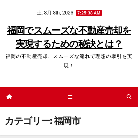
コ
土. 8月 8th, 2026
7:25:39 AM
ン
テ
福岡でスムーズな不動産売却を
ン
実現するための秘訣とは？
ツ
へ
福岡の不動産売却、スムーズな流れで理想の取引を実
ス
現！
キ
ッ
プ
カテゴリー:
福岡市