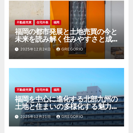
不動産売買
住宅外装
福岡
福岡の都市発展と土地売買の今と
未来を読み解く住みやすさと成
長が交差する街
2025年12月24日
GREGORIO
不動産売買
住宅外装
福岡
福岡を中心に進化する北部九州の
土地と住まいの多様化する魅力
と未来
2025年12月21日
GREGORIO