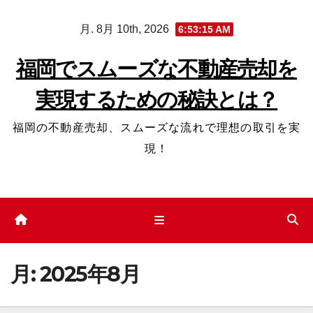
コ
月. 8月 10th, 2026
6:53:16 AM
ン
テ
福岡でスムーズな不動産売却を
ン
実現するための秘訣とは？
ツ
へ
福岡の不動産売却、スムーズな流れで理想の取引を実
ス
現！
キ
ッ
プ
月:
2025年8月