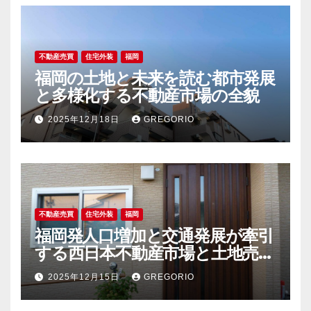
不動産売買
住宅外装
福岡
福岡の土地と未来を読む都市発展
と多様化する不動産市場の全貌
2025年12月18日
GREGORIO
不動産売買
住宅外装
福岡
福岡発人口増加と交通発展が牽引
する西日本不動産市場と土地売買
の今後
2025年12月15日
GREGORIO