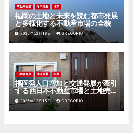
不動産売買
住宅外装
福岡
福岡の土地と未来を読む都市発展
と多様化する不動産市場の全貌
2025年12月18日
GREGORIO
不動産売買
住宅外装
福岡
福岡発人口増加と交通発展が牽引
する西日本不動産市場と土地売買
の今後
2025年12月15日
GREGORIO