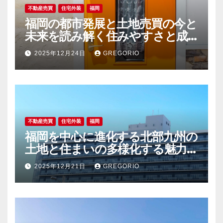
不動産売買
住宅外装
福岡
福岡の都市発展と土地売買の今と
未来を読み解く住みやすさと成
長が交差する街
2025年12月24日
GREGORIO
不動産売買
住宅外装
福岡
福岡を中心に進化する北部九州の
土地と住まいの多様化する魅力
と未来
2025年12月21日
GREGORIO