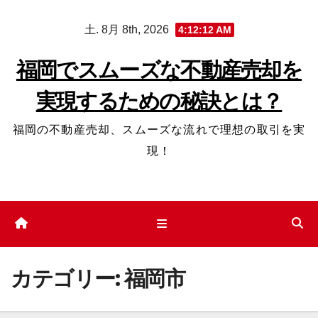
コ
土. 8月 8th, 2026
4:12:14 AM
ン
テ
福岡でスムーズな不動産売却を
ン
実現するための秘訣とは？
ツ
へ
福岡の不動産売却、スムーズな流れで理想の取引を実
ス
現！
キ
ッ
プ
カテゴリー:
福岡市